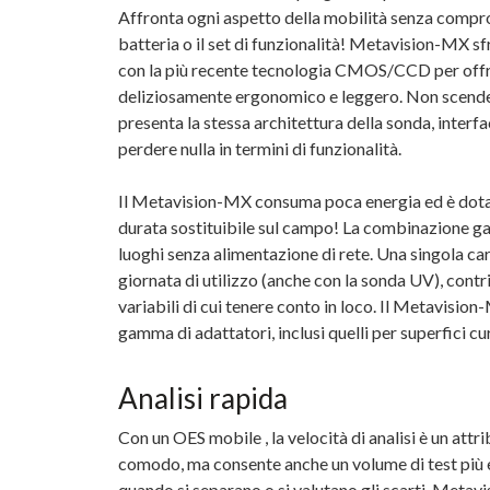
Affronta ogni aspetto della mobilità senza compro
batteria o il set di funzionalità! Metavision-MX sf
con la più recente
tecnologia CMOS/CCD
per offr
deliziosamente ergonomico e leggero. Non scende
presenta la stessa architettura della sonda, interf
perdere nulla in termini di funzionalità.
Il Metavision-MX consuma poca energia ed è dotato
durata sostituibile sul campo! La combinazione gar
luoghi senza alimentazione di rete. Una singola ca
giornata di utilizzo (anche con la sonda UV), contr
variabili di cui tenere conto in loco. Il Metavision
gamma di adattatori, inclusi quelli per superfici cur
Analisi rapida
Con un
OES mobile
, la velocità di analisi è un at
comodo, ma consente anche un volume di test più 
quando si separano o si valutano gli scarti.
Metavi