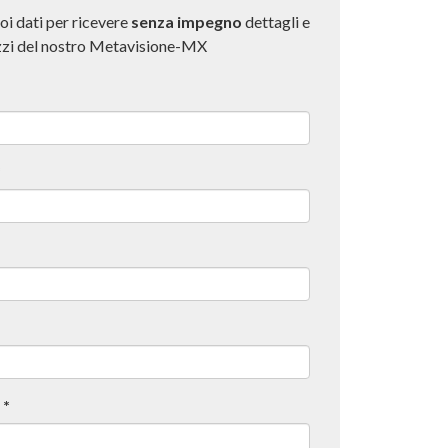
uoi dati per ricevere
senza impegno
dettagli e
ezzi del nostro Metavisione-MX
*
o
*