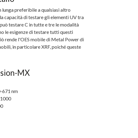
lunga preferibile a qualsiasi altro
 la capacità di testare gli elementi UV tra
può testare C in tutte e tre le modalità
o le esigenze di testare tutti questi
. Ciò rende l'OES mobile di Metal Power di
mobili, in particolare XRF, poiché queste
vision-MX
60-671 nm
: 1000
00