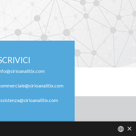
SCRIVICI
info@sirioanalitix.com
commerciale@sirioanalitix.com
assistenza@sirioanalitix.com
×