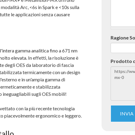
n modalità Arc, <6s in Spark e <10s sulla
tutte le applicazioni senza causare
Ragione So
intera gamma analitica fino a 671 nm
molto elevata. In effetti, la risoluzione è
Prodotto d
rte
degli OES da laboratorio
di fascia
stabilizzata termicamente con un design
ll'esterno e in un'ampia gamma di
a ermeticamente e stabilizzata
 ineguagliabili sugli OES mobili!
vettato con la più recente tecnologia
INVIA
mato piacevolmente ergonomico e leggero.
tallo