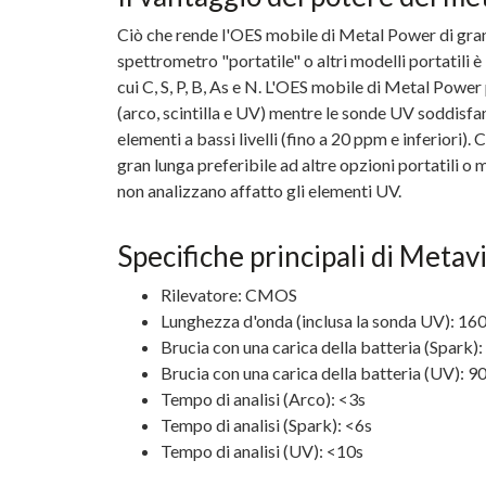
Ciò che rende l'OES mobile di Metal Power di gran 
spettrometro "portatile" o altri modelli portatili è
cui C, S, P, B, As e N. L'OES mobile di Metal Power 
(arco, scintilla e UV) mentre le sonde UV soddisfan
elementi a bassi livelli (fino a 20 ppm e inferiori)
gran lunga preferibile ad altre opzioni portatili o 
non analizzano affatto gli elementi UV.
Specifiche principali di Meta
Rilevatore: CMOS
Lunghezza d'onda (inclusa la sonda UV): 1
Brucia con una carica della batteria (Spark)
Brucia con una carica della batteria (UV): 9
Tempo di analisi (Arco): <3s
Tempo di analisi (Spark): <6s
Tempo di analisi (UV): <10s