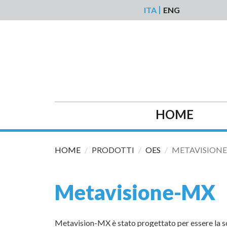
Salta al contenuto principale
ITA
ENG
HOME
HOME
PRODOTTI
OES
METAVISION
Metavisione-MX
Metavision-MX è stato progettato per essere la so