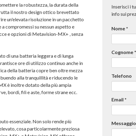
mettere la robustezza, la durata della
Inserisci i t
rutta il nostro design ottico brevettato
info sui pr
ire un'elevata risoluzione in un pacchetto
 a compromessi su nessun aspetto e
Nome
*
acce e opzioni di
Metavision-MX+
, senza
Cognome
 di una batteria leggera e di lunga
antisce ore di utilizzo continuo anche in
rica della batteria copre ben oltre mezza
Telefono
ibuendo alla tranquillità e riducendo le
-MX è inoltre dotato della più ampia
ve, bordi, fili e aste, forme strane ecc.
Email
*
tributo essenziale. Non solo rende più
Messaggi
elevato, cosa particolarmente preziosa
sion-MX+
e Metavision-MX offrono