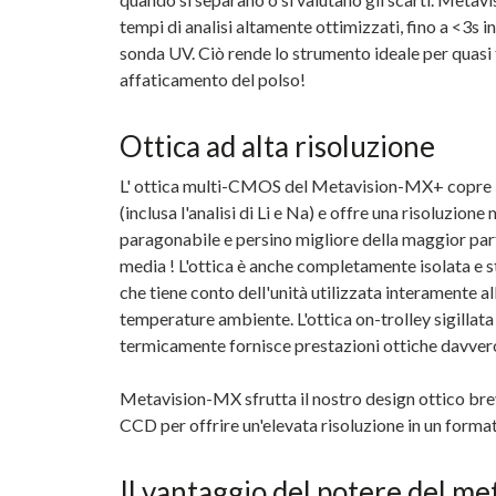
tempi di analisi altamente ottimizzati, fino a <3s i
sonda UV. Ciò rende lo strumento ideale per quasi 
affaticamento del polso!
Ottica ad alta risoluzione
L'
ottica multi-CMOS
del Metavision-MX+ copre l'
(inclusa l'analisi di Li e Na) e offre una risoluzione 
paragonabile e persino migliore della maggior pa
media ! L'ottica è anche completamente isolata e 
che tiene conto dell'unità utilizzata interamente a
temperature ambiente. L'ottica on-trolley sigillat
termicamente fornisce prestazioni ottiche davvero
Metavision-MX sfrutta il nostro design ottico bre
CCD per offrire un'elevata risoluzione in un for
Il vantaggio del potere del me