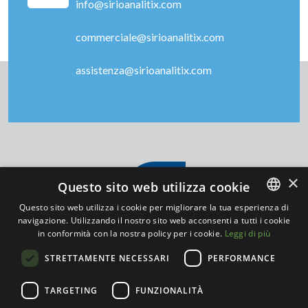
info@sirioanalitix.com
commerciale@sirioanalitix.com
assistenza@sirioanalitix.com
×
Questo sito web utilizza cookie
Questo sito web utilizza i cookie per migliorare la tua esperienza di
navigazione. Utilizzando il nostro sito web acconsenti a tutti i cookie
ITALIAN
in conformità con la nostra policy per i cookie.
Leggi di più
ENGLISH
STRETTAMENTE NECESSARI
PERFORMANCE
TARGETING
FUNZIONALITÀ
SEGUICI SU
P.IVA 03568440964